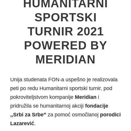
HUMANITARNI
SPORTSKI
TURNIR 2021
POWERED BY
MERIDIAN
Unija studenata FON-a uspešno je realizovala
peti po redu Humanitarni sportski turnir, pod
pokroviteljstvom kompanije
Meridian
i
pridružila se humanitarnoj akciji
fondacije
,,Srbi za Srbe”
za pomoć osmočlanoj
porodici
Lazarević
.