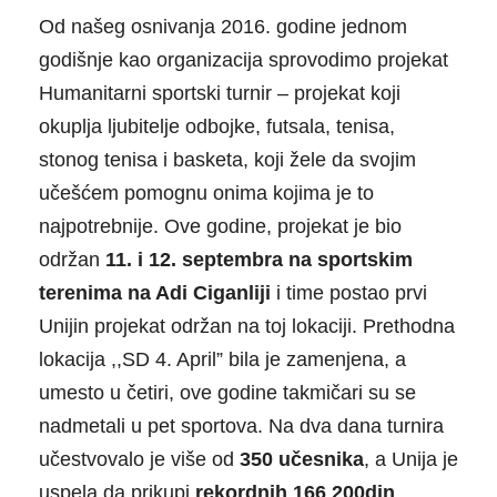
Od našeg osnivanja 2016. godine jednom
godišnje kao organizacija sprovodimo projekat
Humanitarni sportski turnir – projekat koji
okuplja ljubitelje odbojke, futsala, tenisa,
stonog tenisa i basketa, koji žele da svojim
učešćem pomognu onima kojima je to
najpotrebnije. Ove godine, projekat je bio
održan
11. i 12. septembra na sportskim
terenima na Adi Ciganliji
i time postao prvi
Unijin projekat održan na toj lokaciji. Prethodna
lokacija ,,SD 4. April” bila je zamenjena, a
umesto u četiri, ove godine takmičari su se
nadmetali u pet sportova. Na dva dana turnira
učestvovalo je više od
350 učesnika
, a Unija je
uspela da prikupi
rekordnih 166 200din