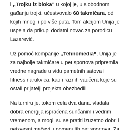
i
,,Trojku iz bloka”
u kojoj je, u slobodnom
gađanju trojki, učestvovalo
68 takmičara
, od
kojih mnogi i po više puta. Tom akcijom Unija je
uspela da prikupi dodatni novac za porodicu
Lazarević.
Uz pomoć kompanije
,,Tehnomedia”
, Unija je
za najbolje takmičare u pet sportova pripremila
vredne nagrade u vidu pametnih satova i
fitness narukvica, kao i raznih vaučera koje su
ostali prijatelji projekta obezbedili.
Na turniru je, tokom cela dva dana, vladala
dobra energija ispraćena sunčanim i vedrim
vremenom, a mogli su se pratiti izuzetno dobri i
neizvesni mečevi u pomenutih pet sportova. Za