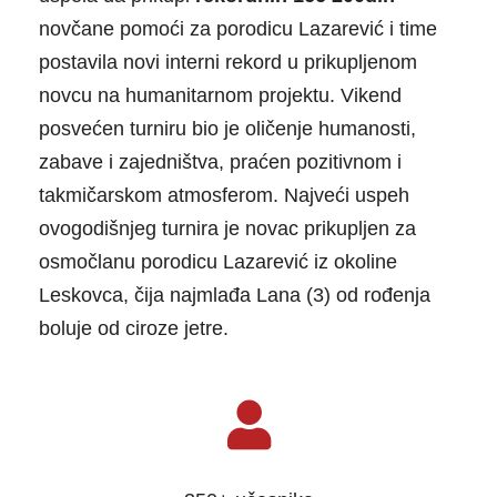
novčane pomoći za porodicu Lazarević i time
postavila novi interni rekord u prikupljenom
novcu na humanitarnom projektu. Vikend
posvećen turniru bio je oličenje humanosti,
zabave i zajedništva, praćen pozitivnom i
takmičarskom atmosferom. Najveći uspeh
ovogodišnjeg turnira je novac prikupljen za
osmočlanu porodicu Lazarević iz okoline
Leskovca, čija najmlađa Lana (3) od rođenja
boluje od ciroze jetre.