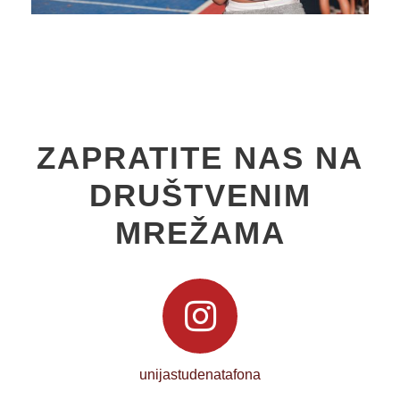
ZAPRATITE NAS NA
DRUŠTVENIM
MREŽAMA
unijastudenatafona