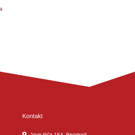
-a
Kontakt
Jove Ilića 154, Beograd