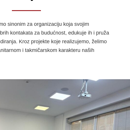
mo sinonim za organizaciju koja svojim
brih kontakata za budućnost, edukuje ih i pruža
iranja. Kroz projekte koje realizujemo, želimo
nitarnom i takmičarskom karakteru naših