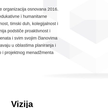
e organizacija osnovana 2016.
edukativne i humanitarne
st, timski duh, kolegijalnost i
ija podstiče proaktivnost i
denata i svim svojim članovima
avaju u oblastima planiranja i
ao i projektnog menadžmenta
Vizija