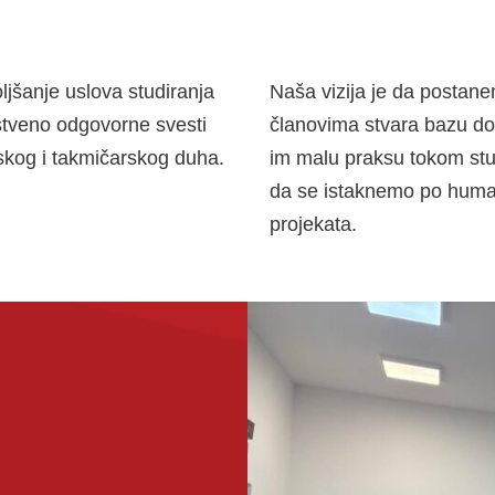
oljšanje uslova studiranja
Naša vizija je da postane
uštveno odgovorne svesti
članovima stvara bazu do
mskog i takmičarskog duha.
im malu praksu tokom stud
da se istaknemo po huma
projekata.