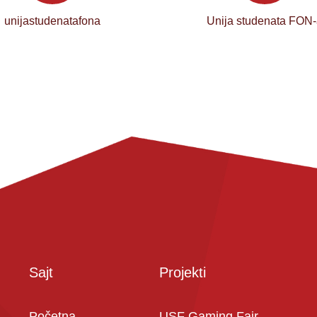
unijastudenatafona
Unija studenata FON
Sajt
Projekti
Početna
USF Gaming Fair