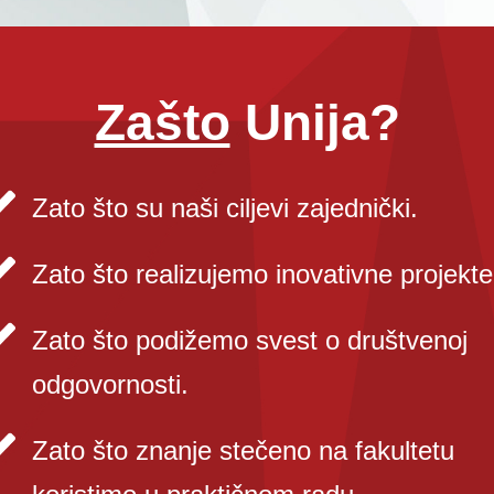
Zašto
Unija?
Zato što su naši ciljevi zajednički.
Zato što realizujemo inovativne projekte
Zato što podižemo svest o društvenoj
odgovornosti.
Zato što znanje stečeno na fakultetu