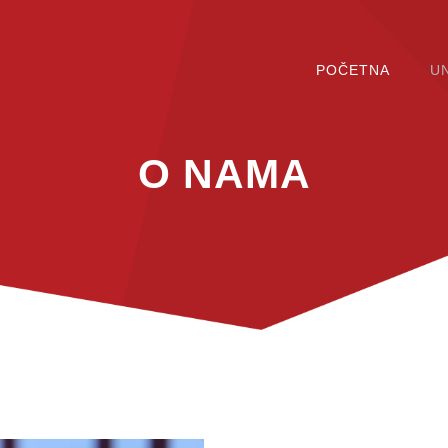
POČETNA
UN
O NAMA