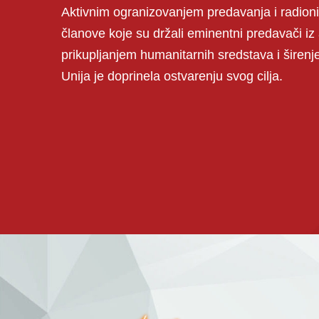
Aktivnim ogranizovanjem predavanja i radion
članove koje su držali eminentni predavači iz 
prikupljanjem humanitarnih sredstava i širen
Unija je doprinela ostvarenju svog cilja.