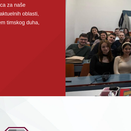
ica za naše
aktuelnih oblasti,
jem timskog duha,