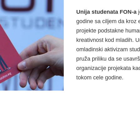
Unija studenata FON-a
j
godine sa ciljem da kroz 
projekte podstakne humano
kreativnost kod mladih. Un
omladinski aktivizam stu
pruža priliku da se usavrš
organizacije projekata k
tokom cele godine.