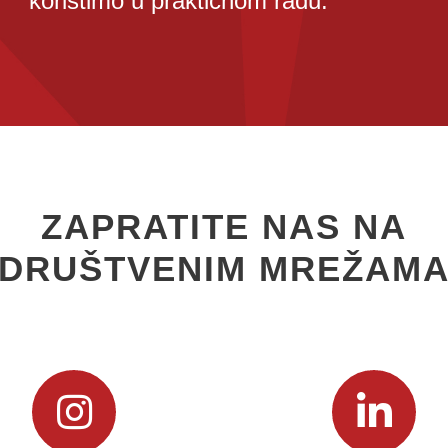
koristimo u praktičnom radu.
ZAPRATITE NAS NA
DRUŠTVENIM MREŽAM