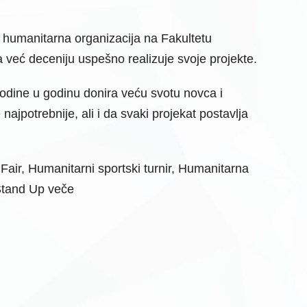
 humanitarna organizacija na Fakultetu
 već deceniju uspešno realizuje svoje projekte.
 godine u godinu donira veću svotu novca i
ajpotrebnije, ali i da svaki projekat postavlja
r, Humanitarni sportski turnir, Humanitarna
Stand Up veče